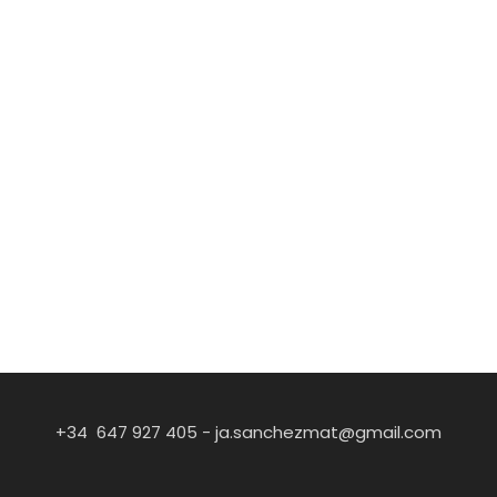
+34 647 927 405 -
ja.sanchezmat@gmail.com