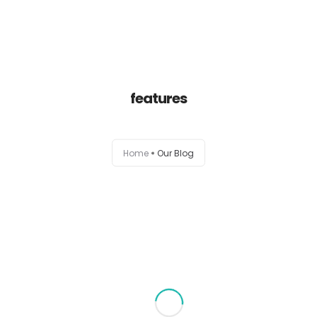
Portfolio
features
Habilidades
Experiencia
Home
Our Blog
Formación
Contacto