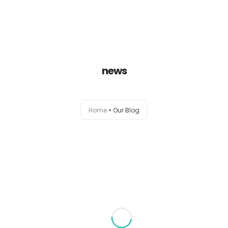
Portfolio
news
Habilidades
Experiencia
Home
Our Blog
Formación
Contacto